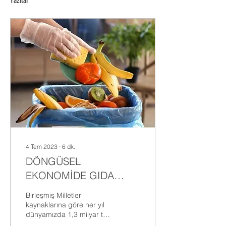
Yazılar
4 Tem 2023
∙
6
dk.
DÖNGÜSEL
EKONOMİDE GIDA
İSRAFINI ÖNLEMEYE
Birleşmiş Milletler
YÖNELİK GİRİŞİMLER
kaynaklarına göre her yıl
dünyamızda 1,3 milyar ton
yiyecek çöpe gidiyor ne