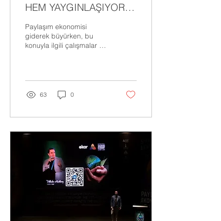
HEM YAYGINLAŞIYOR
HEM DE BÜYÜYOR
Paylaşım ekonomisi
giderek büyürken, bu
konuyla ilgili çalışmalar da
hız kazandı. 15 Aralık 2022
tarihinde İzmir’de Paylaşım
Ekonomisi...
63
0