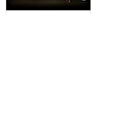
11 Oca 2023
∙
4
dk.
İSTANBUL, ARAÇ
PAYLAŞIMININ MERKEZİ
OLUYOR!
15 Kasım 2022 tarihinde
İzmir’de Paylaşım
Ekonomisi Derneği
tarafından düzenlenen
ülkemizin ilk Paylaşım
Ekonomisi Zirvesi’ne
katılan...
27
0
Daha Fazla Yükle