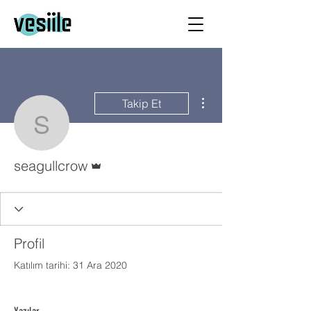
Diğer Eylemler
Takip Et
seagullcrow
Admin
seagullcrow
Profil
Katılım tarihi: 31 Ara 2020