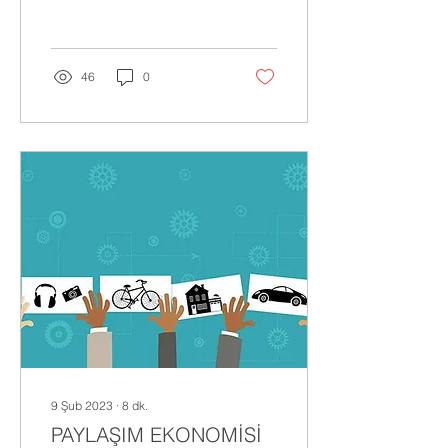
yazık ki. Bu miktar ile her
yıl 10 milyar...
46
0
9 Şub 2023
∙
8
dk.
PAYLAŞIM EKONOMİSİ