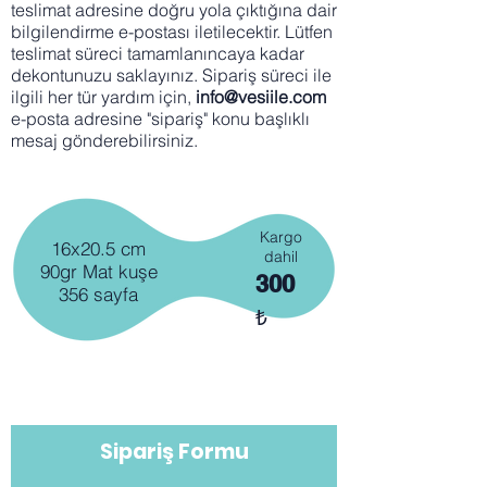
teslimat adresine doğru yola çıktığına dair
bilgilendirme e-postası iletilecektir. Lütfen
teslimat süreci tamamlanıncaya kadar
dekontunuzu saklayınız. Sipariş süreci ile
ilgili her tür yardım için,
info@vesiile.com
e-posta adresine "sipariş" konu başlıklı
mesaj gönderebilirsiniz.
Kargo
16x20.5 cm
dahil
90gr Mat kuşe
300
356 sayfa
₺
Sipariş Formu