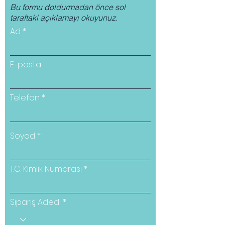
Bu formu doldurmadan önce sol
taraftaki açıklamayı okuyunuz.
Ad
E-posta
Telefon
Soyad
T.C. Kimlik Numarası
Sipariş Adedi