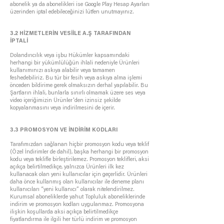
abonelik ya da abonelikleri ise Google Play Hesap Ayarları
üzerinden iptal edebileceğinizi lütfen unutmayınız.
3.2 HİZMETLERİN VESİİLE A.Ş TARAFINDAN
İPTALİ
Dolandırıcılık veya işbu Hükümler kapsamındaki
herhangi bir yükümlülüğün ihlali nedeniyle Ürünleri
kullanımınızı askıya alabilir veya tamamen
feshedebiliriz. Bu tür bir fesih veya askıya alma işlemi
önceden bildirime gerek olmaksızın derhal yapılabilir. Bu
Şartların ihlali, bunlarla sınırlı olmamak üzere ses veya
video içeriğimizin Ürünler'den izinsiz şekilde
kopyalanmasını veya indirilmesini de içerir.
3.3 PROMOSYON VE İNDİRİM KODLARI
Tarafımızdan sağlanan hiçbir promosyon kodu veya teklif
(Özel İndirimler de dahil), başka herhangi bir promosyon
kodu veya teklifle birleştirilemez. Promosyon teklifleri, aksi
açıkça belirtilmedikçe, yalnızca Ürünleri ilk kez
kullanacak olan yeni kullanıcılar için geçerlidir. Ürünleri
daha önce kullanmış olan kullanıcılar ile deneme planı
kullanıcıları “yeni kullanıcı” olarak nitelendirilmez.
Kurumsal aboneliklerde yahut Topluluk aboneliklerinde
indirim ve promosyon kodları uygulanmaz. Promosyona
ilişkin koşullarda aksi açıkça belirtilmedikçe
fiyatlandırma ile ilgili her türlü indirim ve promosyon