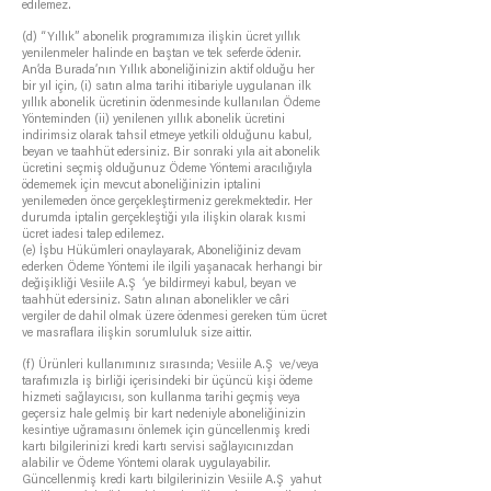
edilemez.
(d) “Yıllık” abonelik programımıza ilişkin ücret yıllık
yenilenmeler halinde en baştan ve tek seferde ödenir.
An’da Burada’nın Yıllık aboneliğinizin aktif olduğu her
bir yıl için, (i) satın alma tarihi itibariyle uygulanan ilk
yıllık abonelik ücretinin ödenmesinde kullanılan Ödeme
Yönteminden (ii) yenilenen yıllık abonelik ücretini
indirimsiz olarak tahsil etmeye yetkili olduğunu kabul,
beyan ve taahhüt edersiniz. Bir sonraki yıla ait abonelik
ücretini seçmiş olduğunuz Ödeme Yöntemi aracılığıyla
ödememek için mevcut aboneliğinizin iptalini
yenilemeden önce gerçekleştirmeniz gerekmektedir. Her
durumda iptalin gerçekleştiği yıla ilişkin olarak kısmi
ücret iadesi talep edilemez.
(e) İşbu Hükümleri onaylayarak, Aboneliğiniz devam
ederken Ödeme Yöntemi ile ilgili yaşanacak herhangi bir
değişikliği Vesiile A.Ş ‘ye bildirmeyi kabul, beyan ve
taahhüt edersiniz. Satın alınan abonelikler ve câri
vergiler de dahil olmak üzere ödenmesi gereken tüm ücret
ve masraflara ilişkin sorumluluk size aittir.
(f) Ürünleri kullanımınız sırasında; Vesiile A.Ş ve/veya
tarafımızla iş birliği içerisindeki bir üçüncü kişi ödeme
hizmeti sağlayıcısı, son kullanma tarihi geçmiş veya
geçersiz hale gelmiş bir kart nedeniyle aboneliğinizin
kesintiye uğramasını önlemek için güncellenmiş kredi
kartı bilgilerinizi kredi kartı servisi sağlayıcınızdan
alabilir ve Ödeme Yöntemi olarak uygulayabilir.
Güncellenmiş kredi kartı bilgilerinizin Vesiile A.Ş yahut