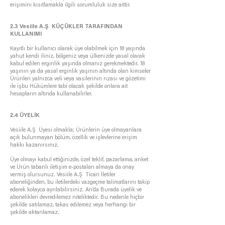
erişimini kısıtlamakla ilgili sorumluluk size aittir.
2.3 Vesiile A.Ş KÜÇÜKLER TARAFINDAN
KULLANIMI
Kayıtlı bir kullanıcı olarak üye olabilmek için 18 yaşında
yahut kendi iliniz, bölgeniz veya ülkenizde yasal olarak
kabul edilen erginlik yaşında olmanız gerekmektedir. 18
yaşının ya da yasal erginlik yaşının altında olan kimseler
Ürünleri yalnızca veli veya vasilerinin rızası ve gözetimi
ile işbu Hükümlere tabi olacak şekilde onlara ait
hesapların altında kullanabilirler.
2.4 ÜYELİK
Vesiile A.Ş Üyesi olmakla; Ürünlerin üye olmayanlara
açık bulunmayan bölüm, özellik ve işlevlerine erişim
hakkı kazanırsınız.
Üye olmayı kabul ettiğinizde, özel teklif, pazarlama, anket
ve Ürün tabanlı iletişim e-postaları almaya da onay
vermiş olursunuz. Vesiile A.Ş Ticari İletiler
aboneliğinden, bu iletilerdeki vazgeçme talimatlarını takip
ederek kolayca ayrılabilirsiniz. An’da Burada üyelik ve
abonelikleri devredilemez niteliktedir. Bu nedenle hiçbir
şekilde satılamaz, takas edilemez veya herhangi bir
şekilde aktarılamaz.