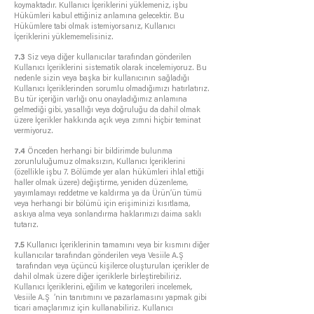
koymaktadır. Kullanıcı İçeriklerini yüklemeniz, işbu
Hükümleri kabul ettiğiniz anlamına gelecektir. Bu
Hükümlere tabi olmak istemiyorsanız, Kullanıcı
İçeriklerini yüklememelisiniz.
7.3
Siz veya diğer kullanıcılar tarafından gönderilen
Kullanıcı İçeriklerini sistematik olarak incelemiyoruz. Bu
nedenle sizin veya başka bir kullanıcının sağladığı
Kullanıcı İçeriklerinden sorumlu olmadığımızı hatırlatırız.
Bu tür içeriğin varlığı onu onayladığımız anlamına
gelmediği gibi, yasallığı veya doğruluğu da dahil olmak
üzere İçerikler hakkında açık veya zımni hiçbir teminat
vermiyoruz.
7.4
Önceden herhangi bir bildirimde bulunma
zorunluluğumuz olmaksızın, Kullanıcı İçeriklerini
(özellikle işbu 7. Bölümde yer alan hükümleri ihlal ettiği
haller olmak üzere) değiştirme, yeniden düzenleme,
yayımlamayı reddetme ve kaldırma ya da Ürün’ün tümü
veya herhangi bir bölümü için erişiminizi kısıtlama,
askıya alma veya sonlandırma haklarımızı daima saklı
tutarız.
7.5
Kullanıcı İçeriklerinin tamamını veya bir kısmını diğer
kullanıcılar tarafından gönderilen veya Vesiile A.Ş
tarafından veya üçüncü kişilerce oluşturulan içerikler de
dahil olmak üzere diğer içeriklerle birleştirebiliriz.
Kullanıcı İçeriklerini, eğilim ve kategorileri incelemek,
Vesiile A.Ş ’nin tanıtımını ve pazarlamasını yapmak gibi
ticari amaçlarımız için kullanabiliriz. Kullanıcı