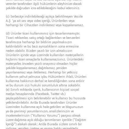
verenler tarafından ilgili hükümlerin aleyhinize olacak
şekilde doğrudan icra edilebileceğini kabul edersiniz.
(c) Serbestçe indirilebileceği açıkça belirtilmeyen Vesiile
A.Ş ’ya ait ses veya video içeriği, Ürünlerden veya
herhangi bir Cihazdan indirilemez veya kopyalanamaz.
(d) Ürünler ticari kullanımınız için tasarlanmamıştır.
Ticari reklamlar, satış ortağı bağlantıları ve benzerleri
tarafımızca herhangi bir bildirim yapılmaksızın
kaldırılabilir ve bu bazı ayrıcalıkların sona ermesine
neden olabilir. Bizden yazılı bir izin almaksızın
Ürünlerin içinde veya üzerinde kullanılan materyallerin
hiçbirini ticari amaçlarla kullanamazsınız. Ürünlerdeki
materyaller, önceden yazılı onayımız olmadan hiçbir
şekilde kopyalanamaz, dağıtılamaz, yeniden
yayınlanamaz veya iletilemez. Herhangi bir yetkisiz
kullanım yahut yalnızca işbu Hükümlerin ihlali, Ürünleri
kullanma hakkınızı derhal ve kendiliğinden sona erdirir
ve bu durum sizi hukuki sorumluluk altına sokabilir.
(e) Sınırlı miktarda içerik, kullanıcının kişisel sosyal
medya hesaplarında (Facebook, Twitter vb.)
paylaşabilmesi için belirlenebilir ve kullanıcı bu hususta
yetkilendirilebilir. An’da Burada tarafından Ürünler
üzerinden kullanıma açık hale getirilen ve blogunuzun
ya da çevrimiçi yorumlarınızın, analizlerinizin ve
incelemelerinizin (“Kullanıcı Yorumu”) parçası olmak
üzere dağıtıma açık olduğu tanımlanan içerikle (“Dağıtım
İçeriği”) alakalı olarak; An’da Burada sizlere sınırlı bir
indirme, yeniden üretme ve yayma hakkı vermektedir.