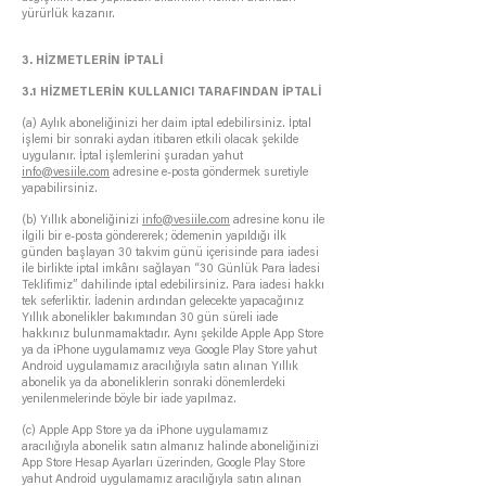
yürürlük kazanır.
3. HİZMETLERİN İPTALİ
3.1 HİZMETLERİN KULLANICI TARAFINDAN İPTALİ
(a) Aylık aboneliğinizi her daim iptal edebilirsiniz. İptal
işlemi bir sonraki aydan itibaren etkili olacak şekilde
uygulanır. İptal işlemlerini şuradan yahut
info@vesiile.com
adresine e-posta göndermek suretiyle
yapabilirsiniz.
(b) Yıllık aboneliğinizi
info@vesiile.com
adresine konu ile
ilgili bir e-posta göndererek; ödemenin yapıldığı ilk
günden başlayan 30 takvim günü içerisinde para iadesi
ile birlikte iptal imkânı sağlayan “30 Günlük Para İadesi
Teklifimiz” dahilinde iptal edebilirsiniz. Para iadesi hakkı
tek seferliktir. İadenin ardından gelecekte yapacağınız
Yıllık abonelikler bakımından 30 gün süreli iade
hakkınız bulunmamaktadır. Aynı şekilde Apple App Store
ya da iPhone uygulamamız veya Google Play Store yahut
Android uygulamamız aracılığıyla satın alınan Yıllık
abonelik ya da aboneliklerin sonraki dönemlerdeki
yenilenmelerinde böyle bir iade yapılmaz.
(c) Apple App Store ya da iPhone uygulamamız
aracılığıyla abonelik satın almanız halinde aboneliğinizi
App Store Hesap Ayarları üzerinden, Google Play Store
yahut Android uygulamamız aracılığıyla satın alınan