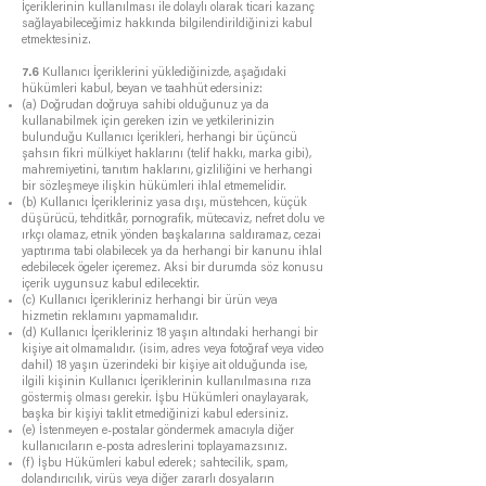
İçeriklerinin kullanılması ile dolaylı olarak ticari kazanç
sağlayabileceğimiz hakkında bilgilendirildiğinizi kabul
etmektesiniz.
7.6
Kullanıcı İçeriklerini yüklediğinizde, aşağıdaki
hükümleri kabul, beyan ve taahhüt edersiniz:
(a) Doğrudan doğruya sahibi olduğunuz ya da
kullanabilmek için gereken izin ve yetkilerinizin
bulunduğu Kullanıcı İçerikleri, herhangi bir üçüncü
şahsın fikri mülkiyet haklarını (telif hakkı, marka gibi),
mahremiyetini, tanıtım haklarını, gizliliğini ve herhangi
bir sözleşmeye ilişkin hükümleri ihlal etmemelidir.
(b) Kullanıcı İçerikleriniz yasa dışı, müstehcen, küçük
düşürücü, tehditkâr, pornografik, mütecaviz, nefret dolu ve
ırkçı olamaz, etnik yönden başkalarına saldıramaz, cezai
yaptırıma tabi olabilecek ya da herhangi bir kanunu ihlal
edebilecek ögeler içeremez. Aksi bir durumda söz konusu
içerik uygunsuz kabul edilecektir.
(c) Kullanıcı İçerikleriniz herhangi bir ürün veya
hizmetin reklamını yapmamalıdır.
(d) Kullanıcı İçerikleriniz 18 yaşın altındaki herhangi bir
kişiye ait olmamalıdır. (isim, adres veya fotoğraf veya video
dahil) 18 yaşın üzerindeki bir kişiye ait olduğunda ise,
ilgili kişinin Kullanıcı İçeriklerinin kullanılmasına rıza
göstermiş olması gerekir. İşbu Hükümleri onaylayarak,
başka bir kişiyi taklit etmediğinizi kabul edersiniz.
(e) İstenmeyen e-postalar göndermek amacıyla diğer
kullanıcıların e-posta adreslerini toplayamazsınız.
(f) İşbu Hükümleri kabul ederek; sahtecilik, spam,
dolandırıcılık, virüs veya diğer zararlı dosyaların