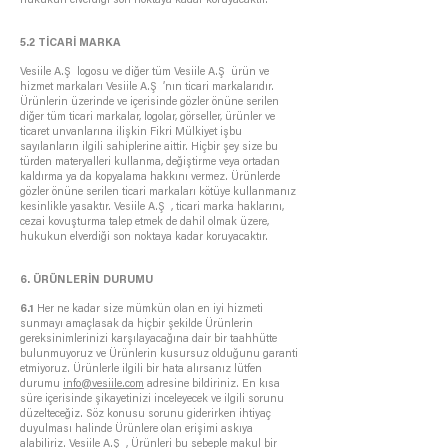
hukukun elverdiği son noktaya kadar koruyacaktır.
5.2 TİCARİ MARKA
Vesiile A.Ş logosu ve diğer tüm Vesiile A.Ş ürün ve
hizmet markaları Vesiile A.Ş ’nın ticari markalarıdır.
Ürünlerin üzerinde ve içerisinde gözler önüne serilen
diğer tüm ticari markalar, logolar, görseller, ürünler ve
ticaret unvanlarına ilişkin Fikri Mülkiyet işbu
sayılanların ilgili sahiplerine aittir. Hiçbir şey size bu
türden materyalleri kullanma, değiştirme veya ortadan
kaldırma ya da kopyalama hakkını vermez. Ürünlerde
gözler önüne serilen ticari markaları kötüye kullanmanız
kesinlikle yasaktır. Vesiile A.Ş , ticari marka haklarını,
cezai kovuşturma talep etmek de dahil olmak üzere,
hukukun elverdiği son noktaya kadar koruyacaktır.
6. ÜRÜNLERİN DURUMU
6.1
Her ne kadar size mümkün olan en iyi hizmeti
sunmayı amaçlasak da hiçbir şekilde Ürünlerin
gereksinimlerinizi karşılayacağına dair bir taahhütte
bulunmuyoruz ve Ürünlerin kusursuz olduğunu garanti
etmiyoruz. Ürünlerle ilgili bir hata alırsanız lütfen
durumu
info@vesiile.com
adresine bildiriniz. En kısa
süre içerisinde şikayetinizi inceleyecek ve ilgili sorunu
düzelteceğiz. Söz konusu sorunu giderirken ihtiyaç
duyulması halinde Ürünlere olan erişimi askıya
alabiliriz. Vesiile A.Ş , Ürünleri bu sebeple makul bir