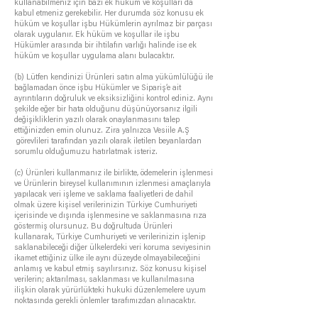
kullanabilmeniz için bazı ek hüküm ve koşulları da
kabul etmeniz gerekebilir. Her durumda söz konusu ek
hüküm ve koşullar işbu Hükümlerin ayrılmaz bir parçası
olarak uygulanır. Ek hüküm ve koşullar ile işbu
Hükümler arasında bir ihtilafın varlığı halinde ise ek
hüküm ve koşullar uygulama alanı bulacaktır.
(b) Lütfen kendinizi Ürünleri satın alma yükümlülüğü ile
bağlamadan önce işbu Hükümler ve Sipariş’e ait
ayrıntıların doğruluk ve eksiksizliğini kontrol ediniz. Aynı
şekilde eğer bir hata olduğunu düşünüyorsanız ilgili
değişikliklerin yazılı olarak onaylanmasını talep
ettiğinizden emin olunuz. Zira yalnızca Vesiile A.Ş
görevlileri tarafından yazılı olarak iletilen beyanlardan
sorumlu olduğumuzu hatırlatmak isteriz.
(c) Ürünleri kullanmanız ile birlikte, ödemelerin işlenmesi
ve Ürünlerin bireysel kullanımının izlenmesi amaçlarıyla
yapılacak veri işleme ve saklama faaliyetleri de dahil
olmak üzere kişisel verilerinizin Türkiye Cumhuriyeti
içerisinde ve dışında işlenmesine ve saklanmasına rıza
göstermiş olursunuz. Bu doğrultuda Ürünleri
kullanarak, Türkiye Cumhuriyeti ve verilerinizin işlenip
saklanabileceği diğer ülkelerdeki veri koruma seviyesinin
ikamet ettiğiniz ülke ile aynı düzeyde olmayabileceğini
anlamış ve kabul etmiş sayılırsınız. Söz konusu kişisel
verilerin; aktarılması, saklanması ve kullanılmasına
ilişkin olarak yürürlükteki hukuki düzenlemelere uyum
noktasında gerekli önlemler tarafımızdan alınacaktır.