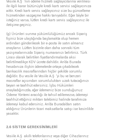
Vesiile A.Ş ’nin ödeme hizmeti sağlayıcılarına verilmesi
ile ilgili karar bütünüyle kredi kartı servisi sağlayıcınıza
aittir. Kredi kartı servis sağlayıcınız size bu güncelleme
hizmetinden vazgeçme hakkı tanıyabilir. Eğer böyle bir
isteğiniz varsa, lütfen kredi kartı servis sağlayıcınız ile
iletişime geçiniz.
(g) Ürünleri sunma yükümlülüğümüz ancak Sipariş
fişiniz bize ulaştığında başlamakta olup hemen
ardından gönderilecek bir e-posta ile satın almanız
onaylanır. Lütfen bizimle olan daha sonraki tüm
yazışmalarınızda Sipariş numaranızı belirtiniz. Türk
Lirası olarak belirtilen fiyatlandırmalarda aksi
belirtilmedikçe KDV ücrete dahildir. An’da Burada
hesabınıza ilişkin ödemelerde ortaya çıkabilecek
bankacılık masraflarından hiçbir şekilde sorumlu
değildir. Bu vesile ile Vesiile A.Ş ‘yi bu ve benzeri
masraflar açısından sorumluluktan uzak tutacağınızı
beyan ve taahhüt edersiniz. İşbu Hükümleri
onayladığınızda, eğer ödemeniz bize sunduğunuz
Ödeme Yöntemi aracılığı ile tahsil edilemezse, ödemeyi
taahhüt ettiğiniz miktarı talebimiz halinde tarafımıza
ödemeyi kabul edersiniz. An’da Burada’dan satın
aldığınız Ürünlerin ticari maksatlarla satışı ise kesinlikle
yasaktır.
2.6 SİSTEM GEREKSİNİMLERİ
Vesiile A.Ş akıllı telefonlarınız veya diğer Cihazlarınız