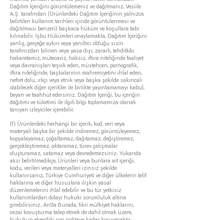
Dağıtım İçeriğini görüntülemeniz ve dağıtmanız, Vesiile
A.Ş tarafından (Ürünlerdeki Dağıtım İçeriğinin yalnızca
belirtilen kullanım tarihleri içinde görüntülenmesi ve
dağıtılması benzeri) başkaca hüküm ve koşullara tabi
kılınabilir. İşbu Hükümleri onaylamakla, Dağıtım İçeriğini
yanlış, gerçeğe aykırı veya yanıltıcı olduğu sizin
tarafınızdan bilinen veya yasa dışı, zararlı, tehditkâr,
hakaretamiz, mütecaviz, haksız, iftira niteliğinde faaliyet
veya davranışları teşvik eden, müstehcen, pornografik,
iftira niteliğinde, başkalarının mahremiyetini ihlal eden,
nefret dolu, ırkçı veya etnik veya başka şekilde sakıncalı
olabilecek diğer içerikler ile birlikte yayınlamamayı kabul,
beyan ve taahhüt edersiniz. Dağıtım İçeriği, bu içeriğin
dağıtımı ve tüketimi ile ilgili bilgi toplamamıza olanak
tanıyan izleyiciler içerebilir.
(f) Ürünlerdeki herhangi bir içerik, kod, veri veya
materyali başka bir şekilde indiremez, görüntüleyemez,
kopyalayamaz, çoğaltamaz, dağıtamaz, değiştiremez,
gerçekleştiremez, aktaramaz, türev çalışmalar
oluşturamaz, satamaz veya devredemezsiniz. Yukarıda
aksi belirtilmedikçe, Ürünleri veya bunlara ait içeriği,
kodu, verileri veya materyalleri izinsiz şekilde
kullanırsanız, Türkiye Cumhuriyeti ve diğer ülkelerin telif
haklarına ve diğer hususlara ilişkin yasal
düzenlemelerini ihlal edebilir ve bu tür yetkisiz
kullanımlardan dolayı hukuki sorumluluk altına
girebilirsiniz. An’da Burada, fikri mülkiyet haklarını,
cezai kovuşturma talep etmek de dahil olmak üzere,