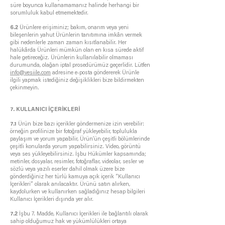
süre boyunca kullanamamanız halinde herhangi bir
sorumluluk kabul etmemektedir.
6.2
Ürünlere erişiminiz; bakım, onarım veya yeni
bileşenlerin yahut Ürünlerin tanıtımına imkân vermek
gibi nedenlerle zaman zaman kısıtlanabilir. Her
halükârda Ürünleri mümkün olan en kısa sürede aktif
hale getireceğiz. Ürünlerin kullanılabilir olmaması
durumunda, olağan iptal prosedürümüz geçerlidir. Lütfen
info@vesiile.com
adresine e-posta göndererek Ürünle
ilgili yapmak istediğiniz değişiklikleri bize bildirmekten
çekinmeyin.
7. KULLANICI İÇERİKLERİ
7.1
Ürün bize bazı içerikler göndermenize izin verebilir:
örneğin profilinize bir fotoğraf yükleyebilir, toplulukla
paylaşım ve yorum yapabilir, Ürün’ün çeşitli bölümlerinde
çeşitli konularda yorum yapabilirsiniz. Video, görüntü
veya ses yükleyebilirsiniz. İşbu Hükümler kapsamında;
metinler, dosyalar, resimler, fotoğraflar, videolar, sesler ve
sözlü veya yazılı eserler dahil olmak üzere bize
gönderdiğiniz her türlü kamuya açık içerik “Kullanıcı
İçerikleri” olarak anılacaktır. Ürünü satın alırken,
kaydolurken ve kullanırken sağladığınız hesap bilgileri
Kullanıcı İçerikleri dışında yer alır.
7.2
İşbu 7. Madde, Kullanıcı İçerikleri ile bağlantılı olarak
sahip olduğumuz hak ve yükümlülükleri ortaya