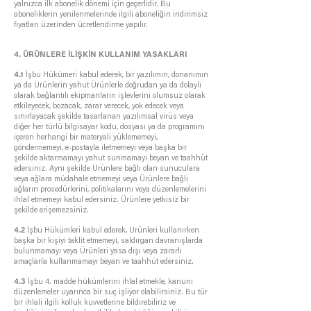
yalnızca ilk abonelik dönemi için geçerlidir. Bu
aboneliklerin yenilenmelerinde ilgili aboneliğin indirimsiz
fiyatları üzerinden ücretlendirme yapılır.
4. ÜRÜNLERE İLİŞKİN KULLANIM YASAKLARI
4.1
İşbu Hükümeri kabul ederek, bir yazılımın, donanımın
ya da Ürünlerin yahut Ürünlerle doğrudan ya da dolaylı
olarak bağlantılı ekipmanların işlevlerini olumsuz olarak
etkileyecek, bozacak, zarar verecek, yok edecek veya
sınırlayacak şekilde tasarlanan yazılımsal virüs veya
diğer her türlü bilgisayar kodu, dosyası ya da programını
içeren herhangi bir materyali yüklememeyi,
göndermemeyi, e-postayla iletmemeyi veya başka bir
şekilde aktarmamayı yahut sunmamayı beyan ve taahhüt
edersiniz. Aynı şekilde Ürünlere bağlı olan sunuculara
veya ağlara müdahale etmemeyi veya Ürünlere bağlı
ağların prosedürlerini, politikalarını veya düzenlemelerini
ihlal etmemeyi kabul edersiniz. Ürünlere yetkisiz bir
şekilde erişemezsiniz.
4.2
İşbu Hükümleri kabul ederek, Ürünleri kullanırken
başka bir kişiyi taklit etmemeyi, saldırgan davranışlarda
bulunmamayı veya Ürünleri yasa dışı veya zararlı
amaçlarla kullanmamayı beyan ve taahhüt edersiniz.
4.3
İşbu 4. madde hükümlerini ihlal etmekle, kanuni
düzenlemeler uyarınca bir suç işliyor olabilirsiniz. Bu tür
bir ihlali ilgili kolluk kuvvetlerine bildirebiliriz ve