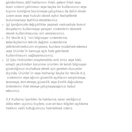
gönderilmesi, telif haklarının ihlali, patent ihlali veya
ticari sırların çalınması veya başka bir kullanıcının veya
kişinin kimliğine bürünmeye çalışılması da dahil olmak
üzere cezai veya hukuki olarak aykırı faaliyetlerde
bulunmamayı taahhüt etmektesiniz.
(g) İçeriğimizde değişiklikler yapmak maksadıyla komut
dosyalarını kullanmaya yarayan sistemlerin otomatik
olarak kullanılmasına izin veremezsiniz.
(h) Vesiile A.Ş ‘nin bilgisayar sistemlerine,
tedarikçilerinin teknik dağıtım sistemlerine
yetkilendirmeksizin erişemez, bunlara müdahale edemez
veya Ürünler’in kamuya açık hale getirilerek
kullanılmasını sağlayamazsınız.
(i) İşbu Hükümleri onaylamakla, anti virüs veya kötü
amaçlı yazılımdan korunma ürünleri ile kendi bilgisayar
güvenliğinizi muhafaza etmek için gereken durumlar
dışında, Ürünler'in veya herhangi başka bir Vesiile A.Ş
sisteminin veya ağının güvenlik açıklarını araştırmaya,
taramaya, test etmeye, güvenlik veya kimlik doğrulama
önlemlerini ihlal etmeye çalışmayacağınızı kabul
edersiniz.
7
.7
Kullanıcı İçerikleri ile haklarına zarar verdiğinizi
iddia eden üçüncü kişilere, size ait bazı bilgileri açıklama
hakkını saklı tuttuğumuzu hatırlatmak isteriz.
7.8
Kullanıcı İçerikleriniz gizli ve özel olmayan içerikler
olarak işlem görür. Bu nedenle gizli olduğunu
düşündüğünüz herhangi bir materyali, Kullanıcı
İçerikleri olarak göndermemeyi kabul edersiniz. Kullanıcı