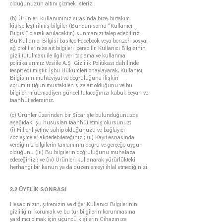
olduğunuzun altını çizmek isteriz.
(b) Ürünleri kullanımınız sırasında bize, birtakım
kişiselleştirilmiş bilgiler (Bundan sonra “Kullanıcı
Bilgisi” olarak anılacaktır.) sunmanızı talep edebiliriz.
Bu Kullanıcı Bilgisi basitçe Facebook veya benzeri sosyal
ağ profillerinize ait bilgileri içerebilir. Kullanıcı Bilgisinin
gizli tutulması ile ilgili veri toplama ve kullanma
politikalarımız Vesiile A.Ş Gizlilik Politikası dahilinde
tespit edilmiştir. İşbu Hükümleri onaylayarak, Kullanıcı
Bilgisinin muhteviyat ve doğruluğuna ilişkin
sorumluluğun müstakilen size ait olduğunu ve bu
bilgileri mütemadiyen güncel tutacağınızı kabul, beyan ve
taahhüt edersiniz.
(c) Ürünler üzerinden bir Siparişte bulunduğunuzda
aşağıdaki şu hususları taahhüt etmiş olursunuz:
(i) Fiil ehliyetine sahip olduğunuzu ve bağlayıcı
sözleşmeler akdedebileceğinizi; (ii) Kayıt esnasında
verdiğiniz bilgilerin tamamının doğru ve gerçeğe uygun
olduğunu (iii) Bu bilgilerin doğruluğunu muhafaza
edeceğinizi; ve (iv) Ürünleri kullanarak yürürlükteki
herhangi bir kanun ya da düzenlemeyi ihlal etmediğinizi.
2.2 ÜYELİK SONRASI
Hesabınızın, şifrenizin ve diğer Kullanıcı Bilgilerinin
gizliliğini korumak ve bu tür bilgilerin korunmasına
yardımcı olmak için üçüncü kişilerin Cihazınıza