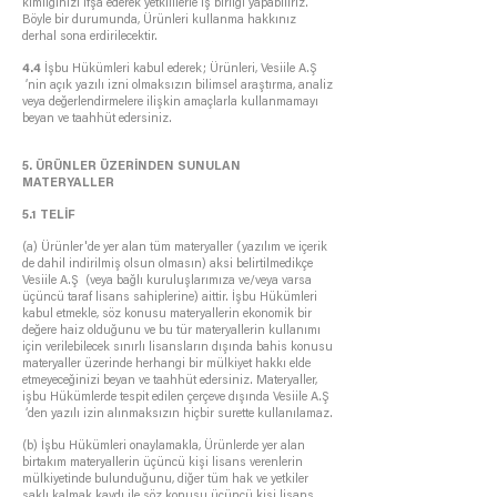
kimliğinizi ifşa ederek yetkililerle iş birliği yapabiliriz.
Böyle bir durumunda, Ürünleri kullanma hakkınız
derhal sona erdirilecektir.
4.4
İşbu Hükümleri kabul ederek; Ürünleri, Vesiile A.Ş
’nin açık yazılı izni olmaksızın bilimsel araştırma, analiz
veya değerlendirmelere ilişkin amaçlarla kullanmamayı
beyan ve taahhüt edersiniz.
5. ÜRÜNLER ÜZERİNDEN SUNULAN
MATERYALLER
5.1 TELİF
(a) Ürünler'de yer alan tüm materyaller (yazılım ve içerik
de dahil indirilmiş olsun olmasın) aksi belirtilmedikçe
Vesiile A.Ş (veya bağlı kuruluşlarımıza ve/veya varsa
üçüncü taraf lisans sahiplerine) aittir. İşbu Hükümleri
kabul etmekle, söz konusu materyallerin ekonomik bir
değere haiz olduğunu ve bu tür materyallerin kullanımı
için verilebilecek sınırlı lisansların dışında bahis konusu
materyaller üzerinde herhangi bir mülkiyet hakkı elde
etmeyeceğinizi beyan ve taahhüt edersiniz. Materyaller,
işbu Hükümlerde tespit edilen çerçeve dışında Vesiile A.Ş
‘den yazılı izin alınmaksızın hiçbir surette kullanılamaz.
(b) İşbu Hükümleri onaylamakla, Ürünlerde yer alan
birtakım materyallerin üçüncü kişi lisans verenlerin
mülkiyetinde bulunduğunu, diğer tüm hak ve yetkiler
saklı kalmak kaydı ile söz konusu üçüncü kişi lisans