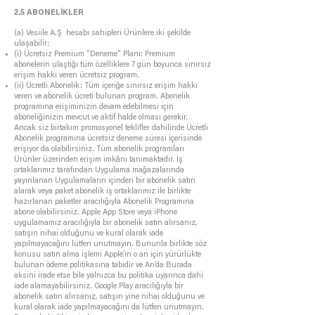
2.5 ABONELİKLER
(a) Vesiile A.Ş hesabı sahipleri Ürünlere iki şekilde
ulaşabilir:
(i) Ücretsiz Premium "Deneme" Planı: Premium
abonelerin ulaştığı tüm özelliklere 7 gün boyunca sınırsız
erişim hakkı veren ücretsiz program.
(ii) Ücretli Abonelik: Tüm içeriğe sınırsız erişim hakkı
veren ve abonelik ücreti bulunan program. Abonelik
programına erişiminizin devam edebilmesi için
aboneliğinizin mevcut ve aktif halde olması gerekir.
Ancak siz birtakım promosyonel teklifler dahilinde Ücretli
Abonelik programına ücretsiz deneme süresi içerisinde
erişiyor da olabilirsiniz. Tüm abonelik programları
Ürünler üzerinden erişim imkânı tanımaktadır. İş
ortaklarımız tarafından Uygulama mağazalarında
yayınlanan Uygulamaların içinden bir abonelik satın
alarak veya paket abonelik iş ortaklarımız ile birlikte
hazırlanan paketler aracılığıyla Abonelik Programına
abone olabilirsiniz. Apple App Store veya iPhone
uygulamamız aracılığıyla bir abonelik satın alırsanız,
satışın nihai olduğunu ve kural olarak iade
yapılmayacağını lütfen unutmayın. Bununla birlikte söz
konusu satın alma işlemi Apple’ın o an için yürürlükte
bulunan ödeme politikasına tabidir ve An’da Burada
aksini irade etse bile yalnızca bu politika uyarınca dahi
iade alamayabilirsiniz. Google Play aracılığıyla bir
abonelik satın alırsanız, satışın yine nihai olduğunu ve
kural olarak iade yapılmayacağını da lütfen unutmayın.