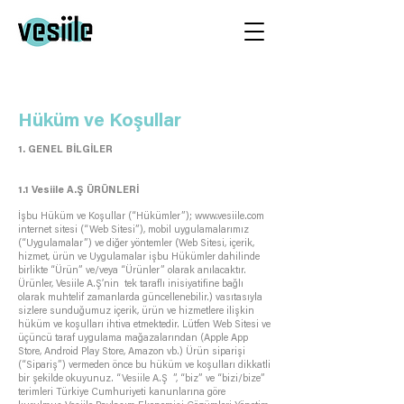
Hüküm ve Koşullar
1. GENEL BİLGİLER
1.1 Vesiile A.Ş ÜRÜNLERİ
İşbu Hüküm ve Koşullar (“Hükümler”);
www.vesiile.com
internet sitesi (“Web Sitesi”), mobil uygulamalarımız
(“Uygulamalar”) ve diğer yöntemler (Web Sitesi, içerik,
hizmet, ürün ve Uygulamalar işbu Hükümler dahilinde
birlikte “Ürün” ve/veya “Ürünler” olarak anılacaktır.
Ürünler, Vesiile A.Ş’nin tek taraflı inisiyatifine bağlı
olarak muhtelif zamanlarda güncellenebilir.) vasıtasıyla
sizlere sunduğumuz içerik, ürün ve hizmetlere ilişkin
hüküm ve koşulları ihtiva etmektedir. Lütfen Web Sitesi ve
üçüncü taraf uygulama mağazalarından (Apple App
Store, Android Play Store, Amazon vb.) Ürün siparişi
(“Sipariş”) vermeden önce bu hüküm ve koşulları dikkatli
bir şekilde okuyunuz. “Vesiile A.Ş ”, “biz” ve “bizi/bize”
terimleri Türkiye Cumhuriyeti kanunlarına göre