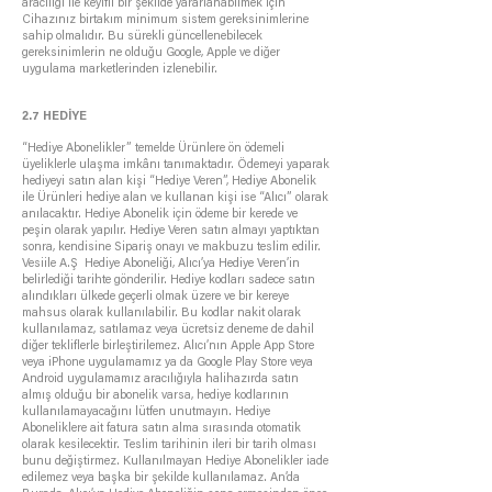
aracılığı ile keyifli bir şekilde yararlanabilmek için
Cihazınız birtakım minimum sistem gereksinimlerine
sahip olmalıdır. Bu sürekli güncellenebilecek
gereksinimlerin ne olduğu Google, Apple ve diğer
uygulama marketlerinden izlenebilir.
2.7 HEDİYE
“Hediye Abonelikler” temelde Ürünlere ön ödemeli
üyeliklerle ulaşma imkânı tanımaktadır. Ödemeyi yaparak
hediyeyi satın alan kişi “Hediye Veren”, Hediye Abonelik
ile Ürünleri hediye alan ve kullanan kişi ise “Alıcı” olarak
anılacaktır. Hediye Abonelik için ödeme bir kerede ve
peşin olarak yapılır. Hediye Veren satın almayı yaptıktan
sonra, kendisine Sipariş onayı ve makbuzu teslim edilir.
Vesiile A.Ş Hediye Aboneliği, Alıcı’ya Hediye Veren’in
belirlediği tarihte gönderilir. Hediye kodları sadece satın
alındıkları ülkede geçerli olmak üzere ve bir kereye
mahsus olarak kullanılabilir. Bu kodlar nakit olarak
kullanılamaz, satılamaz veya ücretsiz deneme de dahil
diğer tekliflerle birleştirilemez. Alıcı’nın Apple App Store
veya iPhone uygulamamız ya da Google Play Store veya
Android uygulamamız aracılığıyla halihazırda satın
almış olduğu bir abonelik varsa, hediye kodlarının
kullanılamayacağını lütfen unutmayın. Hediye
Aboneliklere ait fatura satın alma sırasında otomatik
olarak kesilecektir. Teslim tarihinin ileri bir tarih olması
bunu değiştirmez. Kullanılmayan Hediye Abonelikler iade
edilemez veya başka bir şekilde kullanılamaz. An’da