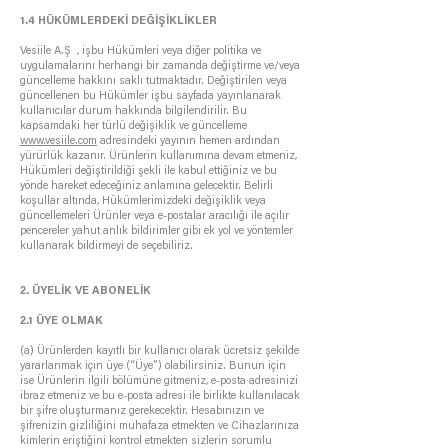
1.4 HÜKÜMLERDEKİ DEĞİŞİKLİKLER
Vesiile A.Ş , işbu Hükümleri veya diğer politika ve
uygulamalarını herhangi bir zamanda değiştirme ve/veya
güncelleme hakkını saklı tutmaktadır. Değiştirilen veya
güncellenen bu Hükümler işbu sayfada yayınlanarak
kullanıcılar durum hakkında bilgilendirilir. Bu
kapsamdaki her türlü değişiklik ve güncelleme
www.vesiile.com
adresindeki yayının hemen ardından
yürürlük kazanır. Ürünlerin kullanımına devam etmeniz,
Hükümleri değiştirildiği şekli ile kabul ettiğiniz ve bu
yönde hareket edeceğiniz anlamına gelecektir. Belirli
koşullar altında, Hükümlerimizdeki değişiklik veya
güncellemeleri Ürünler veya e-postalar aracılığı ile açılır
pencereler yahut anlık bildirimler gibi ek yol ve yöntemler
kullanarak bildirmeyi de seçebiliriz.
2. ÜYELİK VE ABONELİK
2.1 ÜYE OLMAK
(a) Ürünlerden kayıtlı bir kullanıcı olarak ücretsiz şekilde
yararlanmak için üye (“Üye”) olabilirsiniz. Bunun için
ise Ürünlerin ilgili bölümüne gitmeniz, e-posta adresinizi
ibraz etmeniz ve bu e-posta adresi ile birlikte kullanılacak
bir şifre oluşturmanız gerekecektir. Hesabınızın ve
şifrenizin gizliliğini muhafaza etmekten ve Cihazlarınıza
kimlerin eriştiğini kontrol etmekten sizlerin sorumlu