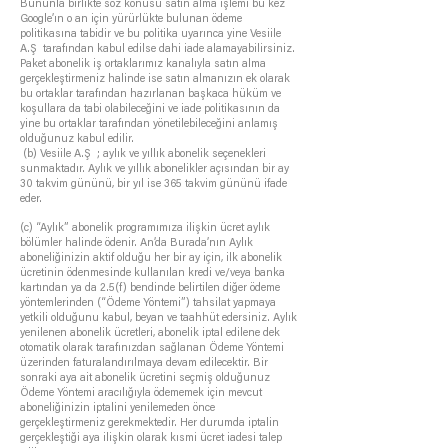
Bununla birlikte söz konusu satın alma işlemi bu kez
Google’ın o an için yürürlükte bulunan ödeme
politikasına tabidir ve bu politika uyarınca yine Vesiile
A.Ş tarafından kabul edilse dahi iade alamayabilirsiniz.
Paket abonelik iş ortaklarımız kanalıyla satın alma
gerçekleştirmeniz halinde ise satın almanızın ek olarak
bu ortaklar tarafından hazırlanan başkaca hüküm ve
koşullara da tabi olabileceğini ve iade politikasının da
yine bu ortaklar tarafından yönetilebileceğini anlamış
olduğunuz kabul edilir.
(b) Vesiile A.Ş ; aylık ve yıllık abonelik seçenekleri
sunmaktadır. Aylık ve yıllık abonelikler açısından bir ay
30 takvim gününü, bir yıl ise 365 takvim gününü ifade
eder.
(c) “Aylık” abonelik programımıza ilişkin ücret aylık
bölümler halinde ödenir. An’da Burada’nın Aylık
aboneliğinizin aktif olduğu her bir ay için, ilk abonelik
ücretinin ödenmesinde kullanılan kredi ve/veya banka
kartından ya da 2.5(f) bendinde belirtilen diğer ödeme
yöntemlerinden (“Ödeme Yöntemi”) tahsilat yapmaya
yetkili olduğunu kabul, beyan ve taahhüt edersiniz. Aylık
yenilenen abonelik ücretleri, abonelik iptal edilene dek
otomatik olarak tarafınızdan sağlanan Ödeme Yöntemi
üzerinden faturalandırılmaya devam edilecektir. Bir
sonraki aya ait abonelik ücretini seçmiş olduğunuz
Ödeme Yöntemi aracılığıyla ödememek için mevcut
aboneliğinizin iptalini yenilemeden önce
gerçekleştirmeniz gerekmektedir. Her durumda iptalin
gerçekleştiği aya ilişkin olarak kısmi ücret iadesi talep