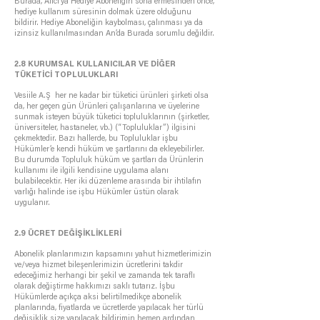
Burada, Alıcı’ya Hediye Aboneliğin sona ermesinden önce,
hediye kullanım süresinin dolmak üzere olduğunu
bildirir. Hediye Aboneliğin kaybolması, çalınması ya da
izinsiz kullanılmasından An’da Burada sorumlu değildir.
2.8 KURUMSAL KULLANICILAR VE DİĞER
TÜKETİCİ TOPLULUKLARI
Vesiile A.Ş her ne kadar bir tüketici ürünleri şirketi olsa
da, her geçen gün Ürünleri çalışanlarına ve üyelerine
sunmak isteyen büyük tüketici topluluklarının (şirketler,
üniversiteler, hastaneler, vb.) (“Topluluklar”) ilgisini
çekmektedir. Bazı hallerde, bu Topluluklar işbu
Hükümler’e kendi hüküm ve şartlarını da ekleyebilirler.
Bu durumda Topluluk hüküm ve şartları da Ürünlerin
kullanımı ile ilgili kendisine uygulama alanı
bulabilecektir. Her iki düzenleme arasında bir ihtilafın
varlığı halinde ise işbu Hükümler üstün olarak
uygulanır.
2.9 ÜCRET DEĞİŞİKLİKLERİ
Abonelik planlarımızın kapsamını yahut hizmetlerimizin
ve/veya hizmet bileşenlerimizin ücretlerini takdir
edeceğimiz herhangi bir şekil ve zamanda tek taraflı
olarak değiştirme hakkımızı saklı tutarız. İşbu
Hükümlerde açıkça aksi belirtilmedikçe abonelik
planlarında, fiyatlarda ve ücretlerde yapılacak her türlü
değişiklik size yapılacak bildirimin hemen ardından