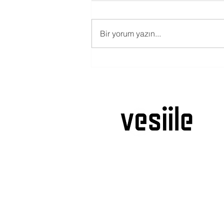
Bir yorum yazın...
DÖNGÜSEL EKONOMİDE
GIDA İSRAFINI ÖNLEMEYE
YÖNELİK GİRİŞİMLER