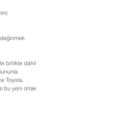
imi 
a değinmek 
e birlikte dahil 
Bununla 
ce Toyota, 
e bu yeni ortak 