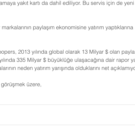
lamaya yakıt kartı da dahil ediliyor. Bu servis için de yeni b
 markalarının paylaşım ekonomisine yatırım yaptıklarına s
pers, 2013 yılında global olarak 13 Milyar $ olan payl
lında 335 Milyar $ büyüklüğe ulaşacağına dair rapor ya
larının neden yatırım yarışında olduklarını net açıklamı
 görüşmek üzere,