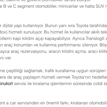
de B ve C segment otomobiller, minivanlar ve hatta SUV 
ijital yapı kullanılıyor. Bunun yanı sıra Toyota tarafında
x) hizmeti sunuluyor. Bu hizmet ile kullanıcılar akıllı tel
illerin kapı kilidini açıp kapayabiliyor. Ayrıca TranslogII 
 araç konumları ve kullanma performansı izleniyor. Böyle
ayca araç rezervasyonu, aracın kilidini açma, aracı kilit
ı var.
 çeşitliliği sağlamak, trafik kurallarına uygun sürüşler
ere de araç paylaşım hizmeti vermek Toyota’nın hedefler
nukori
 servisi ile kiralama işlemlerinin süresinde ciddi t
nt a car servisinden en önemli farkı; kiralanan otomobili