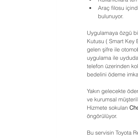
Araç filosu için
bulunuyor.
Uygulamaya özgü bir d
Kutusu ( Smart Key Bo
gelen şifre ile otomob
uygulama ile uydudan
telefon üzerinden kol
bedelini ödeme imkan
Yakın gelecekte ödeme
ve kurumsal müşteril
Hizmete sokulan 
Cho
öngörülüyor.
Bu servisin Toyota Re