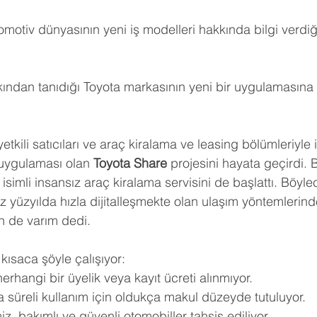
tomotiv dünyasının yeni iş modelleri hakkında bilgi verdiğ
kından tanıdığı Toyota markasının yeni bir uygulamasın
kili satıcıları ve araç kiralama ve leasing bölümleriyle il
 uygulaması olan 
Toyota Share
 projesini hayata geçirdi. 
 isimli insansız araç kiralama servisini de başlattı. Böyle
yüzyılda hızla dijitalleşmekte olan ulaşım yöntemlerind
en de varım dedi.
kısaca şöyle çalışıyor:
erhangi bir üyelik veya kayıt ücreti alınmıyor.
ısa süreli kullanım için oldukça makul düzeyde tutuluyor.
iz, bakımlı ve güvenli otomobiller tahsis ediliyor.