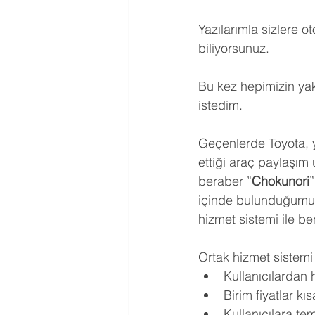
Yazılarımla sizlere o
biliyorsunuz.
Bu kez hepimizin ya
istedim.
Geçenlerde Toyota, yet
ettiği araç paylaşım
beraber ”
Chokunori
”
içinde bulunduğumuz 
hizmet sistemi ile b
Ortak hizmet sistemi 
Kullanıcılardan h
Birim fiyatlar k
Kullanıcılara tem