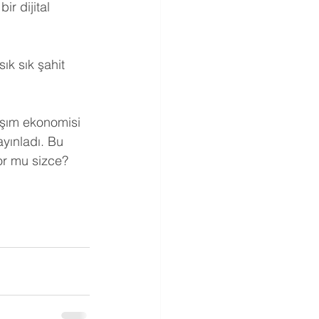
ir dijital 
ık sık şahit 
aşım ekonomisi 
yınladı. Bu 
yor mu sizce?