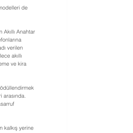
modelleri de 
n Akıllı Anahtar 
efonlarına 
adı verilen 
ce akıllı 
leme ve kira 
i ödüllendirmek 
i arasında.
asarruf 
n kalkış yerine 