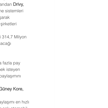
yandan 
Drivy, 
e sistemleri 
şarak 
irketleri 
i 314,7 Milyon 
şacağı 
a fazla pay 
mek isteyen 
paylaşımını 
Güney Kore, 
ylaşımı en hızlı 