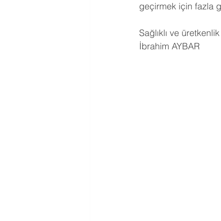
geçirmek için fazla 
Sağlıklı ve üretkenlik
İbrahim AYBAR