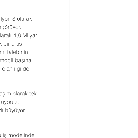
lyon $ olarak 
ngörüyor.
rak 4,8 Milyar 
bir artış 
ı talebinin 
omobil başına  
olan ilgi de 
laşım olarak tek 
rüyoruz. 
lı büyüyor. 
u iş modelinde 