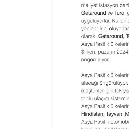
maliyet istasyon baz
Getaround
 ve 
Turo
  
uyguluyorlar. Kullan
yönlendirici oluyorl
olarak  
Getaround, Tu
Asya Pasifik ülkeleri
$ iken, pazarın 2024 
öngörülüyor.
Asya Pasifik ülkeler
alacağı öngörülüyor.
müşteriler için tek 
toplu ulaşım sisteml
Asya Pasifik ülkeler
Hindistan, Tayvan, 
Asya Pasifik otomobil