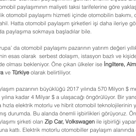
obil paylaşımının maliyeti taksi tarifelerine göre yaklaşı
k otomobil paylaşımı hizmeti içinde otomobilin bakımı, 
ahil. Hatta otomobil paylaşım şirketleri işi daha ileriye g
ı da paylaşıma sokmaya başladılar bile.
upa’ da otomobil paylaşımı pazarının yatırım değeri yıl
 esas olarak  serbest dolaşım, istasyon bazlı ve kişide
e olması bekleniyor. Öne çıkan ülkeler ise 
İngiltere, Al
ya
 ve 
Türkiye
 olarak belirtiliyor.
laşım pazarının büyüklüğü 2017 yılında 570 Milyon $ me
ılına kadar 4 Milyar $ a ulaşacağı öngörülüyor. Bir yan
 hızla elektrik motorlu ve hibrit otomobil teknolojilerinin 
ış durumda. Bu alanda önemli işbirlikleri görüyoruz. Ö
aşımı şirketi olan 
Zip Car, Volkswagen 
ile işbirliği yap
suna kattı. Elektrik motorlu otomobiller paylaşım alanında 