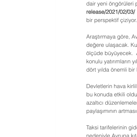
dair yeni öngörüleri
release/2021/02/03/ 
bir perspektif çiziyor.
Araştırmaya göre, Avr
değere ulaşacak. Ku
ölçüde büyüyecek.  A
konulu yatırımların y
dört yılda önemli b
Devletlerin hava kirli
bu konuda etkili old
azaltıcı düzenlemeler
paylaşımının artması
Taksi tarifelerinin g
nedeniyle Avrupa kıt