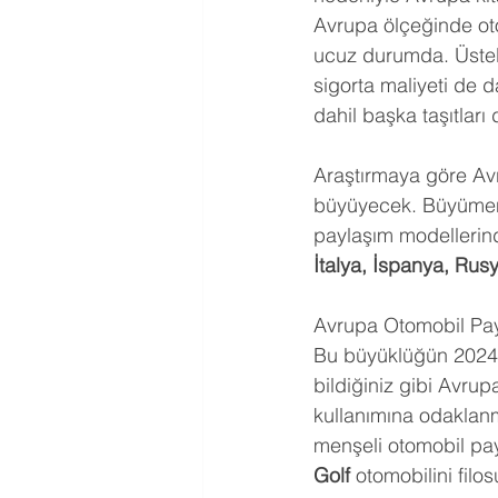
Avrupa ölçeğinde otom
ucuz durumda. Üsteli
sigorta maliyeti de d
dahil başka taşıtlar
Araştırmaya göre Avr
büyüyecek. Büyümenin
paylaşım modellerind
İtalya, İspanya, Rus
Avrupa Otomobil Pay
Bu büyüklüğün 2024 y
bildiğiniz gibi Avrupa
kullanımına odaklanm
menşeli otomobil payl
Golf
 otomobilini filo